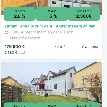
Rendite
MWV
Preis / m²
2,0 %
- 5 %
2.380€
Einfamilienhaus zum Kauf - Albrechtsberg an der Pielach - 179.900 € - 3 Zimmer, 75,6 m², 388 m² Grundstück
3382 Albrechtsberg an der Pielach |
Niederösterreich
76 m²
3 Zimmer
179.900 €
2.380 €
/ m2
Rendite
MWV
Preis / m²