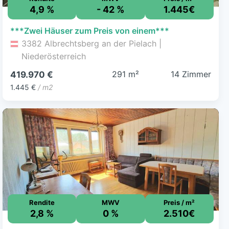
4,9 %
- 42 %
1.445€
***Zwei Häuser zum Preis von einem***
3382 Albrechtsberg an der Pielach |
Niederösterreich
291 m²
14 Zimmer
419.970 €
1.445 €
/ m2
Rendite
MWV
Preis / m²
2,8 %
0 %
2.510€