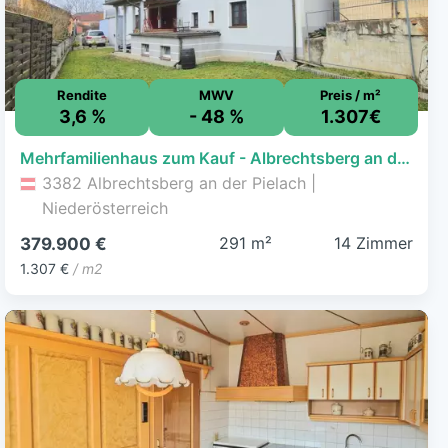
Rendite
MWV
Preis / m²
3,6 %
- 48 %
1.307€
Mehrfamilienhaus zum Kauf - Albrechtsberg an der Pielach - 379.900 € - 14 Zimmer, 290,6 m², 847 m² Grundstück
3382 Albrechtsberg an der Pielach |
Niederösterreich
291 m²
14 Zimmer
379.900 €
1.307 €
/ m2