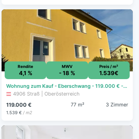
Rendite
MWV
Preis / m²
4,1 %
- 18 %
1.539€
Wohnung zum Kauf - Eberschwang - 119.000 € - 3 Zimmer, 77,3 m², EG, frei ab sofort
4906 Straß | Oberösterreich
77 m²
3 Zimmer
119.000 €
1.539 €
/ m2