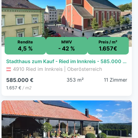
Rendite
MWV
Preis / m²
4,5 %
- 42 %
1.657€
Stadthaus zum Kauf - Ried im Innkreis - 585.000 € - 11 Zimmer, 353 m², 279 m² Grundstück
4910 Ried im Innkreis | Oberösterreich
353 m²
11 Zimmer
585.000 €
1.657 €
/ m2