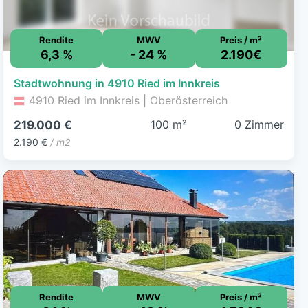
Rendite
MWV
Preis / m²
6,3 %
- 24 %
2.190€
Stadtwohnung in 4910 Ried im Innkreis
4910 Ried im Innkreis | Oberösterreich
100 m²
0 Zimmer
219.000 €
2.190 €
/ m2
Rendite
MWV
Preis / m²