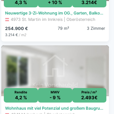
4,3 %
+ 10 %
3.214€
Neuwertige 3-Zi-Wohnung im OG., Garten, Balkon, Caport,79m², €254.900
4973 St. Martin im Innkreis | Oberösterreich
79 m²
3 Zimmer
254.900 €
3.214 €
/ m2
Rendite
MWV
Preis / m²
4,2 %
- 9 %
2.493€
Wohnhaus mit viel Potenzial und großem Baugrundstück in Stadtnähe von Ried im Innkreis