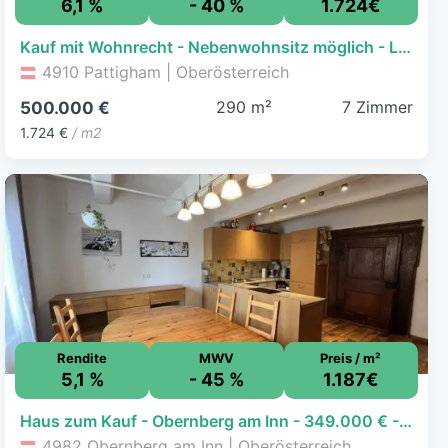
6,1 %
- 40 %
1.724€
Kauf mit Wohnrecht - Nebenwohnsitz möglich - Landhaus in Top Aussichtlage mit Gebirgsblick
4910 Pattigham | Oberösterreich
290 m²
7 Zimmer
500.000 €
1.724 €
/ m2
Rendite
MWV
Preis / m²
5,1 %
- 45 %
1.187€
Haus zum Kauf - Obernberg am Inn - 349.000 € - 8 Zimmer, 294 m², 247 m² Grundstück
4982 Obernberg am Inn | Oberösterreich