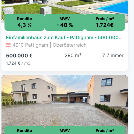
Rendite
MWV
Preis / m²
4,3 %
- 40 %
1.724€
Einfamilienhaus zum Kauf - Pattigham - 500.000 € - 7 Zimmer, 290 m², 1.016 m² Grundstück
4910 Pattigham | Oberösterreich
290 m²
7 Zimmer
500.000 €
1.724 €
/ m2
Rendite
MWV
Preis / m²