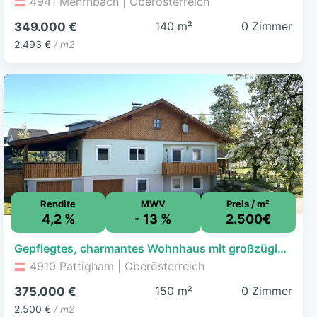
4941 Mehrnbach | Oberösterreich
140 m²
0 Zimmer
349.000 €
2.493 €
/ m2
Rendite
MWV
Preis / m²
4,2 %
- 13 %
2.500€
Gepflegtes, charmantes Wohnhaus mit großzügigem Garten
4910 Pattigham | Oberösterreich
150 m²
0 Zimmer
375.000 €
2.500 €
/ m2