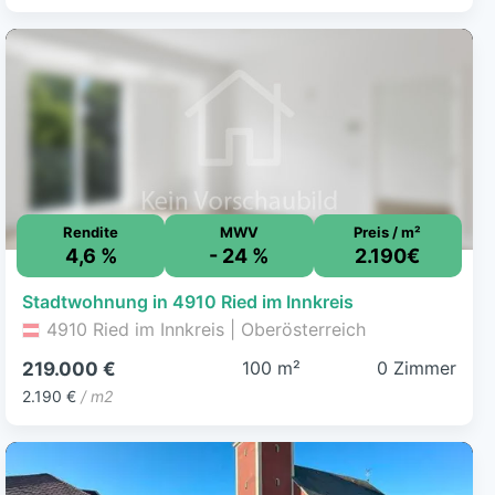
Rendite
MWV
Preis / m²
4,6 %
- 24 %
2.190€
Stadtwohnung in 4910 Ried im Innkreis
4910 Ried im Innkreis | Oberösterreich
100 m²
0 Zimmer
219.000 €
2.190 €
/ m2