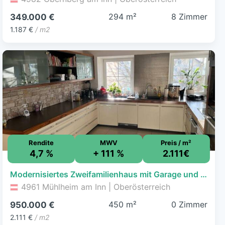
294 m²
8 Zimmer
349.000 €
1.187 €
/ m2
Rendite
MWV
Preis / m²
4,7 %
+ 111 %
2.111€
Modernisiertes Zweifamilienhaus mit Garage und großzügiger Halle!
4961 Mühlheim am Inn | Oberösterreich
450 m²
0 Zimmer
950.000 €
2.111 €
/ m2