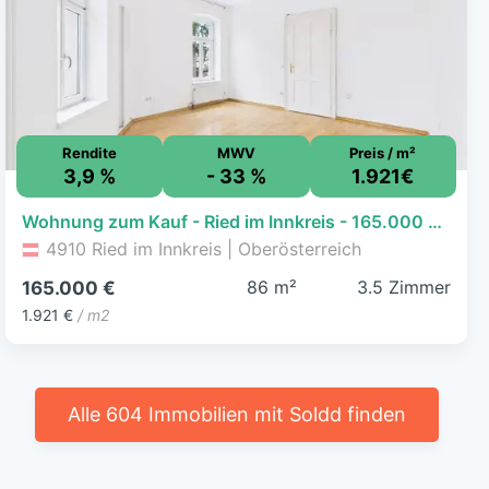
Rendite
MWV
Preis / m²
3,9 %
- 33 %
1.921€
Wohnung zum Kauf - Ried im Innkreis - 165.000 € - 3,5 Zimmer, 85,9 m², EG
4910 Ried im Innkreis | Oberösterreich
86 m²
3.5 Zimmer
165.000 €
1.921 €
/ m2
Alle 604 Immobilien mit Soldd finden