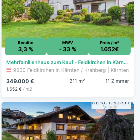
Rendite
MWV
Preis / m²
3,3 %
- 33 %
1.652€
Mehrfamilienhaus zum Kauf - Feldkirchen in Kärnten / Krahberg - 349.000 € - 11 Zimmer, 211,3 m², 1.170 m² Grundstück
9560 Feldkirchen in Kärnten / Krahberg | Kärnten
211 m²
11 Zimmer
349.000 €
1.652 €
/ m2