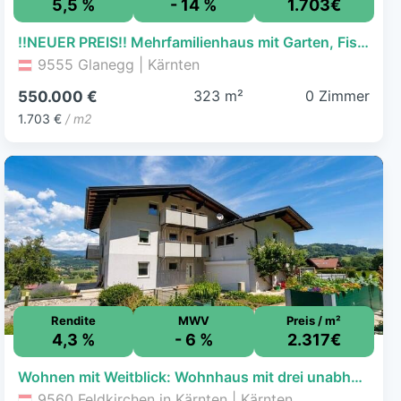
5,5 %
- 14 %
1.703€
!!NEUER PREIS!! Mehrfamilienhaus mit Garten, Fischteich und viel Platz
9555 Glanegg | Kärnten
323 m²
0 Zimmer
550.000 €
1.703 €
/ m2
Rendite
MWV
Preis / m²
4,3 %
- 6 %
2.317€
Wohnen mit Weitblick: Wohnhaus mit drei unabhängigen Wohnungen nahe dem Ossiacher See
9560 Feldkirchen in Kärnten | Kärnten