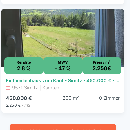
Rendite
MWV
Preis / m²
2,8 %
- 47 %
2.250€
Einfamilienhaus zum Kauf - Sirnitz - 450.000 € - 200 m²
9571 Sirnitz | Kärnten
200 m²
0 Zimmer
450.000 €
2.250 €
/ m2