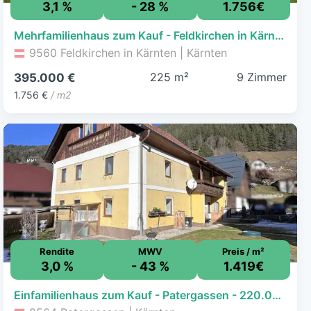
3,1 %
- 28 %
1.756€
Mehrfamilienhaus zum Kauf - Feldkirchen in Kärnten - 395.000 € - 9 Zimmer, 225 m², 773 m² Grundstück
9560 Feldkirchen in Kärnten | Kärnten
225 m²
9 Zimmer
395.000 €
1.756 €
/ m2
Rendite
MWV
Preis / m²
3,0 %
- 43 %
1.419€
Einfamilienhaus zum Kauf - Patergassen - 220.000 € - 6 Zimmer, 155 m², 536,7 m² Grundstück