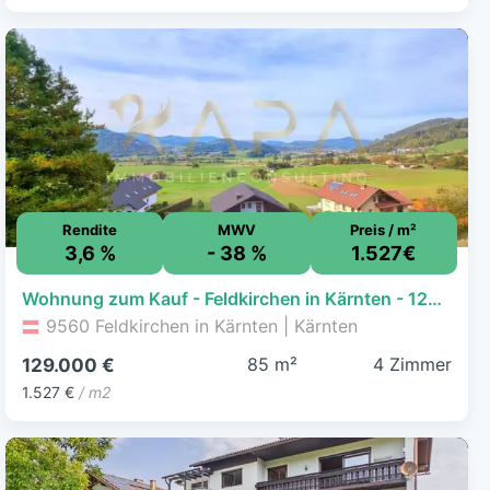
Rendite
MWV
Preis / m²
3,6 %
- 38 %
1.527€
Wohnung zum Kauf - Feldkirchen in Kärnten - 129.000 € - 4 Zimmer, 84,5 m², 3. Geschoss
9560 Feldkirchen in Kärnten | Kärnten
85 m²
4 Zimmer
129.000 €
1.527 €
/ m2