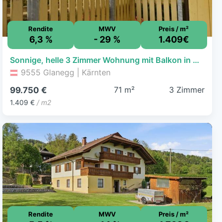
Rendite
MWV
Preis / m²
6,3 %
- 29 %
1.409€
Sonnige, helle 3 Zimmer Wohnung mit Balkon in Glanegg - Friedlach
9555 Glanegg | Kärnten
71 m²
3 Zimmer
99.750 €
1.409 €
/ m2
Rendite
MWV
Preis / m²