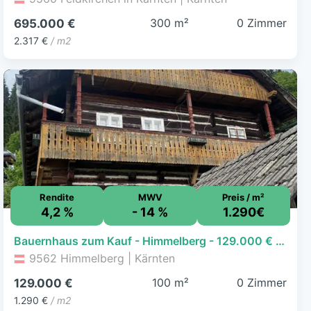
300 m²
0 Zimmer
695.000 €
2.317 €
/ m2
Rendite
MWV
Preis / m²
4,2 %
- 14 %
1.290€
Bauernhaus zum Kauf - Himmelberg - 129.000 € - 100 m², 563 m² Grundstück
9562 Himmelberg | Kärnten
100 m²
0 Zimmer
129.000 €
1.290 €
/ m2