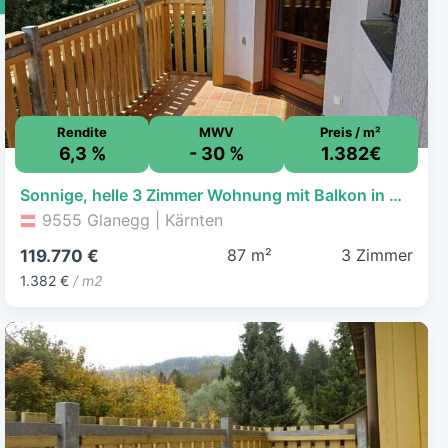
Rendite
MWV
Preis / m²
6,3 %
- 30 %
1.382€
Sonnige, helle 3 Zimmer Wohnung mit Balkon in Glanegg - Friedlach
9555 Glanegg | Kärnten
87 m²
3 Zimmer
119.770 €
1.382 €
/ m2