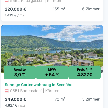
9564 Patergassen | Kärnten
155 m²
6 Zimmer
220.000 €
1.419 €
/ m2
Rendite
MWV
Preis / m²
3,0 %
+ 54 %
4.827€
Sonnige Gartenwohnung in Seenähe
9551 Bodensdorf | Kärnten
72 m²
3 Zimmer
349.000 €
4.827 €
/ m2