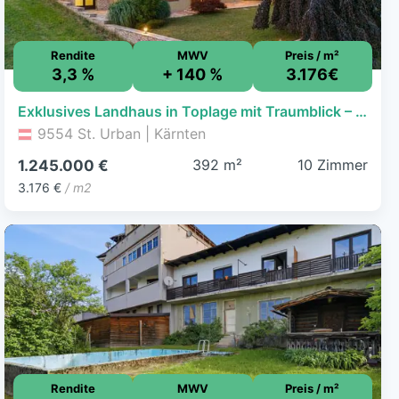
Rendite
MWV
Preis / m²
3,3 %
+ 140 %
3.176€
Exklusives Landhaus in Toplage mit Traumblick – 3 Wohnungen – Wohntraum oder Anlegerobjekt
9554 St. Urban | Kärnten
392 m²
10 Zimmer
1.245.000 €
3.176 €
/ m2
Rendite
MWV
Preis / m²