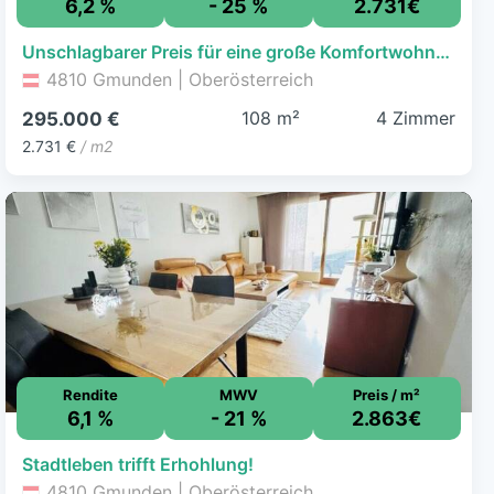
6,2 %
- 25 %
2.731€
Unschlagbarer Preis für eine große Komfortwohnung in Gmunden!
4810 Gmunden | Oberösterreich
108 m²
4 Zimmer
295.000 €
2.731 €
/ m2
Rendite
MWV
Preis / m²
6,1 %
- 21 %
2.863€
Stadtleben trifft Erhohlung!
4810 Gmunden | Oberösterreich