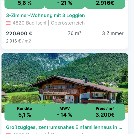
5,6 %
- 21 %
2.916€
3-Zimmer-Wohnung mit 3 Loggien
4820 Bad Ischl | Oberösterreich
76 m²
3 Zimmer
220.600 €
2.916 €
/ m2
Rendite
MWV
Preis / m²
5,1 %
- 14 %
3.200€
Großzügiges, zentrumsnahes Einfamilienhaus in sonniger Ruhelage von Bad Ischl