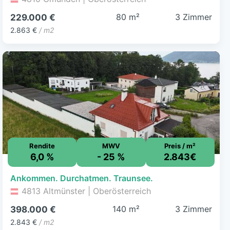
80 m²
3 Zimmer
229.000 €
2.863 €
/ m2
Rendite
MWV
Preis / m²
6,0 %
- 25 %
2.843€
Ankommen. Durchatmen. Traunsee.
4813 Altmünster | Oberösterreich
140 m²
3 Zimmer
398.000 €
2.843 €
/ m2