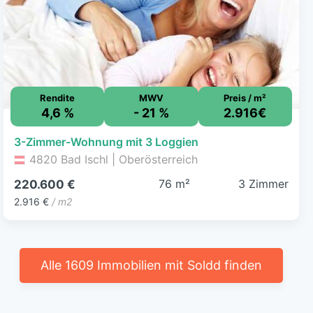
Rendite
MWV
Preis / m²
4,6 %
- 21 %
2.916€
3-Zimmer-Wohnung mit 3 Loggien
4820 Bad Ischl | Oberösterreich
76 m²
3 Zimmer
220.600 €
2.916 €
/ m2
Alle 1609 Immobilien mit Soldd finden