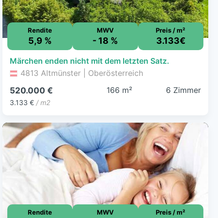
Rendite
MWV
Preis / m²
5,9 %
- 18 %
3.133€
Märchen enden nicht mit dem letzten Satz.
4813 Altmünster | Oberösterreich
166 m²
6 Zimmer
520.000 €
3.133 €
/ m2
Rendite
MWV
Preis / m²