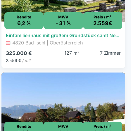
Rendite
MWV
Preis / m²
6,2 %
- 31 %
2.559€
Einfamilienhaus mit großem Grundstück samt Nebengebäude in sonniger Ruhelage von Bad Ischl
4820 Bad Ischl | Oberösterreich
127 m²
7 Zimmer
325.000 €
2.559 €
/ m2
Rendite
MWV
Preis / m²