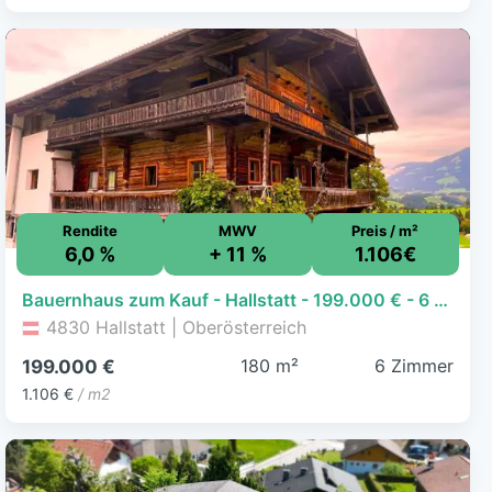
Rendite
MWV
Preis / m²
6,0 %
+ 11 %
1.106€
Bauernhaus zum Kauf - Hallstatt - 199.000 € - 6 Zimmer, 180 m²
4830 Hallstatt | Oberösterreich
180 m²
6 Zimmer
199.000 €
1.106 €
/ m2