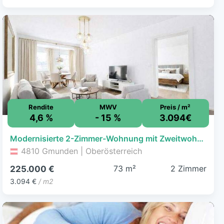
Rendite
MWV
Preis / m²
4,6 %
- 15 %
3.094€
Modernisierte 2-Zimmer-Wohnung mit Zweitwohnsitz Option
4810 Gmunden | Oberösterreich
73 m²
2 Zimmer
225.000 €
3.094 €
/ m2