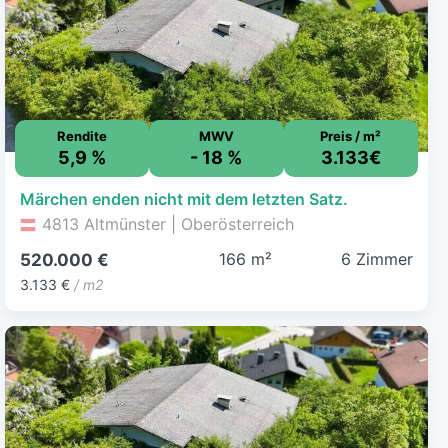
Rendite
MWV
Preis / m²
5,9 %
- 18 %
3.133€
Märchen enden nicht mit dem letzten Satz.
4813 Altmünster | Oberösterreich
166 m²
6 Zimmer
520.000 €
3.133 €
/ m2