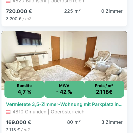
4820 Bad Ischl | Oberösterreich
225 m²
0 Zimmer
720.000 €
3.200 €
/ m2
Rendite
MWV
Preis / m²
4,7 %
- 42 %
2.118€
Vermietete 3,5-Zimmer-Wohnung mit Parkplatz in Gmunden | Perfekt für Anleger & spätere Eigennutzer
4810 Gmunden | Oberösterreich
80 m²
3 Zimmer
169.000 €
2.118 €
/ m2