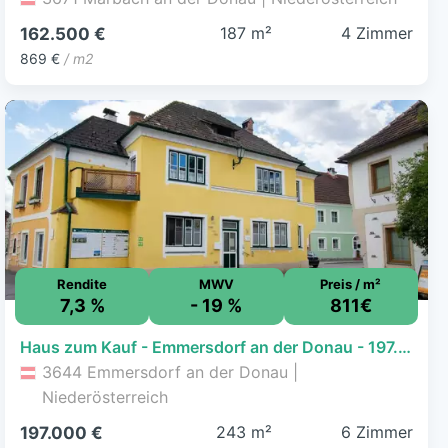
187 m²
4 Zimmer
162.500 €
869 €
/ m2
Rendite
MWV
Preis / m²
7,3 %
- 19 %
811€
Haus zum Kauf - Emmersdorf an der Donau - 197.000 € - 6 Zimmer, 243 m², 100 m² Grundstück
3644 Emmersdorf an der Donau |
Niederösterreich
243 m²
6 Zimmer
197.000 €