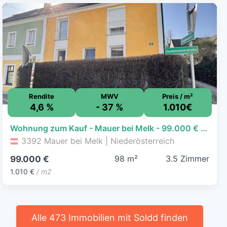
Rendite
MWV
Preis / m²
4,6 %
- 37 %
1.010€
Wohnung zum Kauf - Mauer bei Melk - 99.000 € - 3,5 Zimmer, 98 m²
3392 Mauer bei Melk | Niederösterreich
98 m²
3.5 Zimmer
99.000 €
1.010 €
/ m2
Alle 473 Immobilien mit Soldd finden