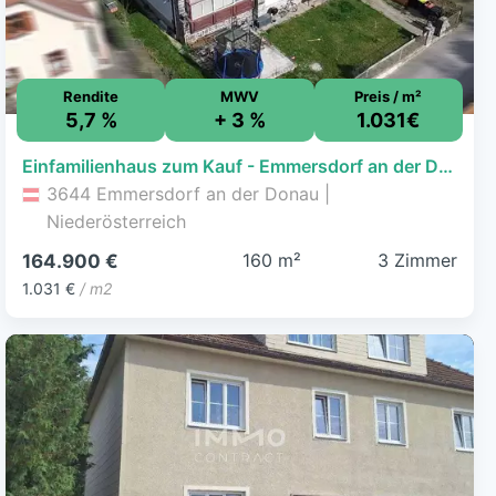
Rendite
MWV
Preis / m²
5,7 %
+ 3 %
1.031€
Einfamilienhaus zum Kauf - Emmersdorf an der Donau - 164.900 € - 3 Zimmer, 160 m², 593 m² Grundstück
3644 Emmersdorf an der Donau |
Niederösterreich
160 m²
3 Zimmer
164.900 €
1.031 €
/ m2