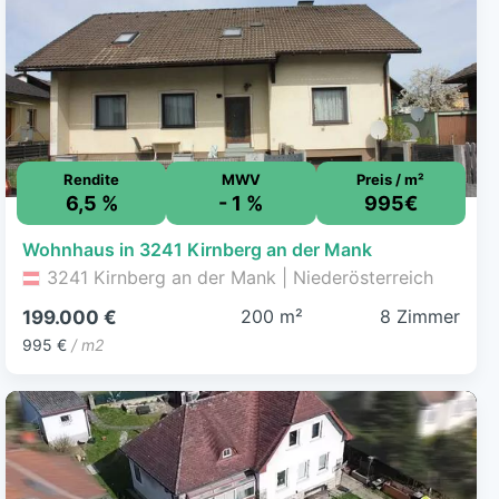
Rendite
MWV
Preis / m²
6,5 %
- 1 %
995€
Wohnhaus in 3241 Kirnberg an der Mank
3241 Kirnberg an der Mank | Niederösterreich
200 m²
8 Zimmer
199.000 €
995 €
/ m2