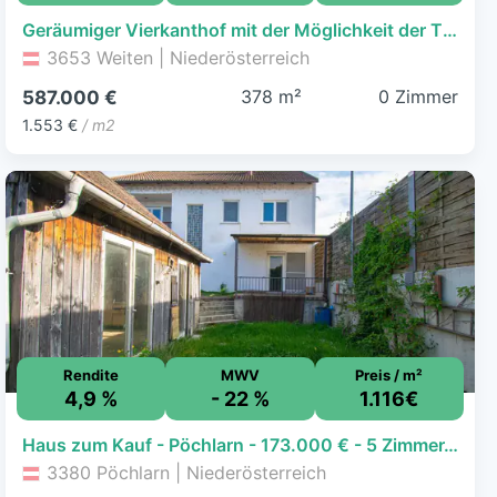
Geräumiger Vierkanthof mit der Möglichkeit der Tierhaltung
3653 Weiten | Niederösterreich
378 m²
0 Zimmer
587.000 €
1.553 €
/ m2
Rendite
MWV
Preis / m²
4,9 %
- 22 %
1.116€
Haus zum Kauf - Pöchlarn - 173.000 € - 5 Zimmer, 155 m², 260 m² Grundstück
3380 Pöchlarn | Niederösterreich