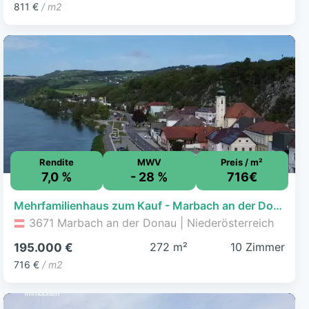
811 €
/ m2
Rendite
MWV
Preis / m²
7,0 %
- 28 %
716€
Mehrfamilienhaus zum Kauf - Marbach an der Donau - 195.000 € - 10 Zimmer, 272,2 m², 129 m² Grundstück
3671 Marbach an der Donau | Niederösterreich
272 m²
10 Zimmer
195.000 €
716 €
/ m2