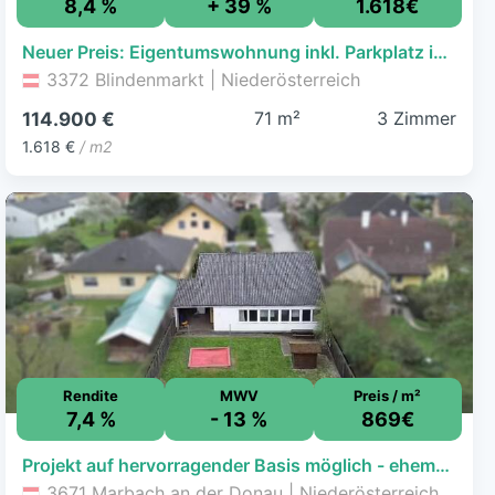
8,4 %
+ 39 %
1.618€
Neuer Preis: Eigentumswohnung inkl. Parkplatz in Blindenmarkt
3372 Blindenmarkt | Niederösterreich
71 m²
3 Zimmer
114.900 €
1.618 €
/ m2
Rendite
MWV
Preis / m²
7,4 %
- 13 %
869€
Projekt auf hervorragender Basis möglich - ehemaliger Kindergarten mit Garten erwerbbar!
3671 Marbach an der Donau | Niederösterreich