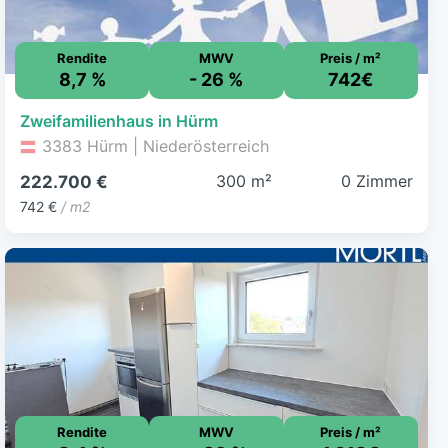
Rendite
MWV
Preis / m²
8,7 %
- 26 %
742€
Zweifamilienhaus in Hürm
3383 Hürm | Niederösterreich
300 m²
0 Zimmer
222.700 €
742 €
/ m2
Rendite
MWV
Preis / m²