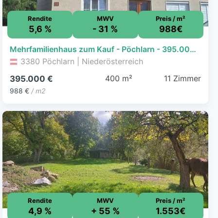
Rendite
MWV
Preis / m²
5,6 %
- 31 %
988€
Mehrfamilienhaus zum Kauf - Pöchlarn - 395.000 € - 11 Zimmer, 400 m², 1.323 m² Grundstück, frei ab sofort
3380 Pöchlarn | Niederösterreich
400 m²
11 Zimmer
395.000 €
988 €
/ m2
Rendite
MWV
Preis / m²
4,9 %
+ 55 %
1.553€