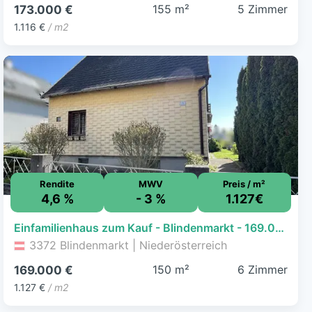
155 m²
5 Zimmer
173.000 €
1.116 €
/ m2
Rendite
MWV
Preis / m²
4,6 %
- 3 %
1.127€
Einfamilienhaus zum Kauf - Blindenmarkt - 169.000 € - 6 Zimmer, 150 m², 728 m² Grundstück
3372 Blindenmarkt | Niederösterreich
150 m²
6 Zimmer
169.000 €
1.127 €
/ m2