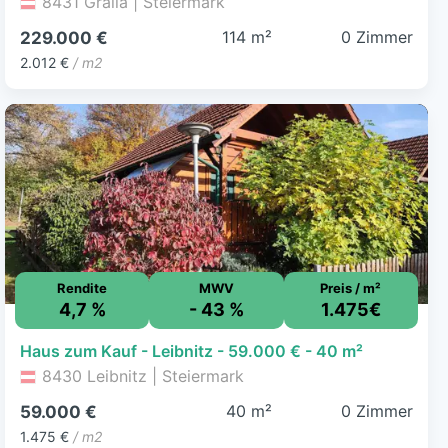
8431 Gralla | Steiermark
114 m²
0 Zimmer
229.000 €
2.012 €
/ m2
Rendite
MWV
Preis / m²
4,7 %
- 43 %
1.475€
Haus zum Kauf - Leibnitz - 59.000 € - 40 m²
8430 Leibnitz | Steiermark
40 m²
0 Zimmer
59.000 €
1.475 €
/ m2