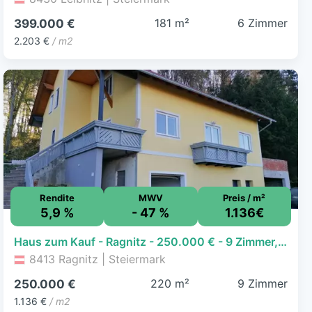
181 m²
6 Zimmer
399.000 €
2.203 €
/ m2
Rendite
MWV
Preis / m²
5,9 %
- 47 %
1.136€
Haus zum Kauf - Ragnitz - 250.000 € - 9 Zimmer, 220 m², 754 m² Grundstück
8413 Ragnitz | Steiermark
220 m²
9 Zimmer
250.000 €
1.136 €
/ m2