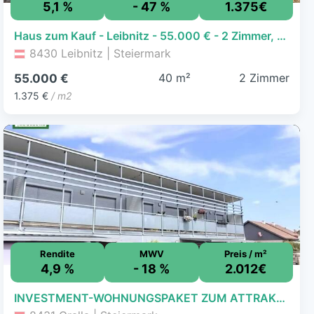
5,1 %
- 47 %
1.375€
Haus zum Kauf - Leibnitz - 55.000 € - 2 Zimmer, 40 m², 138 m² Grundstück
8430 Leibnitz | Steiermark
40 m²
2 Zimmer
55.000 €
1.375 €
/ m2
Rendite
MWV
Preis / m²
4,9 %
- 18 %
2.012€
INVESTMENT-WOHNUNGSPAKET ZUM ATTRAKTIVEN PREIS! 2 WOHNUNGEN + 2 PKW Stellplätze in gebrauchtem Neubauhaus!