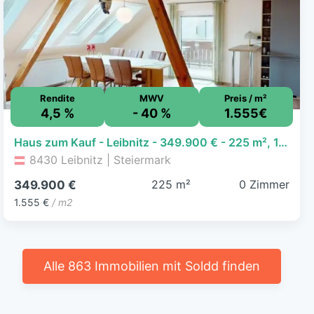
Rendite
MWV
Preis / m²
4,5 %
- 40 %
1.555€
Haus zum Kauf - Leibnitz - 349.900 € - 225 m², 1.000 m² Grundstück
8430 Leibnitz | Steiermark
225 m²
0 Zimmer
349.900 €
1.555 €
/ m2
Alle 863 Immobilien mit Soldd finden