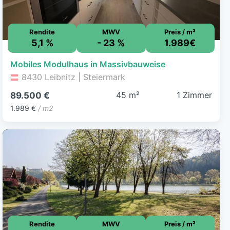
Rendite
MWV
Preis / m²
5,1 %
- 23 %
1.989€
Mobiles Modulhaus in Massivbauweise
8430 Leibnitz | Steiermark
45 m²
1 Zimmer
89.500 €
1.989 €
/ m2
Rendite
MWV
Preis / m²