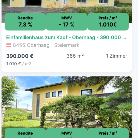
Rendite
MWV
Preis / m²
7,3 %
- 17 %
1.010€
Einfamilienhaus zum Kauf - Oberhaag - 390.000 € - 1 Zimmer, 386 m², 1.190 m² Grundstück, frei ab sofort
8455 Oberhaag | Steiermark
386 m²
1 Zimmer
390.000 €
1.010 €
/ m2
Rendite
MWV
Preis / m²