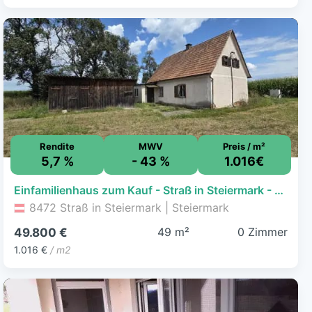
Rendite
MWV
Preis / m²
5,7 %
- 43 %
1.016€
Einfamilienhaus zum Kauf - Straß in Steiermark - 49.800 € - 49 m², 1.066 m² Grundstück
8472 Straß in Steiermark | Steiermark
49 m²
0 Zimmer
49.800 €
1.016 €
/ m2