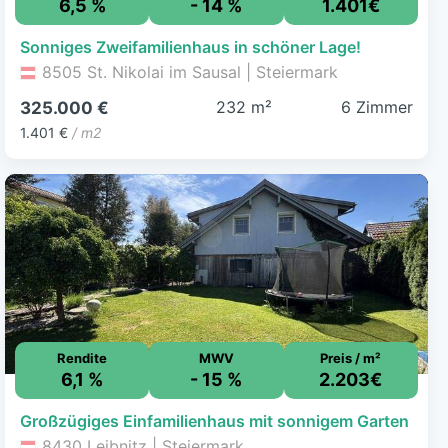
6,5 %
- 14 %
1.401€
Sonniges Zweifamilienhaus in schöner Lage!
8505 St. Nikolai im Sausal | Steiermark
232 m²
6 Zimmer
325.000 €
1.401 €
/ m2
Rendite
MWV
Preis / m²
6,1 %
- 15 %
2.203€
Großzügiges Einfamilienhaus mit sonnigem Garten
8430 Leibnitz | Steiermark