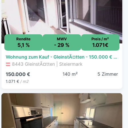
Rendite
MWV
Preis / m²
5,1 %
- 29 %
1.071€
Wohnung zum Kauf - GleinstÃ¤tten - 150.000 € - 5 Zimmer, 140 m²
8443 GleinstÃ¤tten | Steiermark
140 m²
5 Zimmer
150.000 €
1.071 €
/ m2