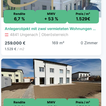
Rendite
MWV
Preis / m²
6,7 %
+ 53 %
1.529€
Anlegerobjekt mit zwei vermieteten Wohnungen und Gewerbeeinheit!!
4841 Ungenach | Oberösterreich
169 m²
0 Zimmer
259.000 €
1.529 €
/ m2
Rendite
MWV
Preis / m²