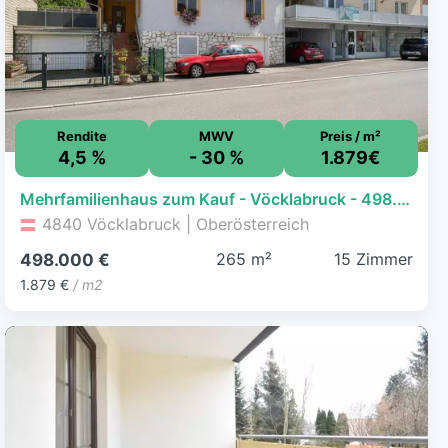
Rendite
MWV
Preis / m²
4,5 %
- 30 %
1.879€
Mehrfamilienhaus zum Kauf - Vöcklabruck - 498.000 € - 15 Zimmer, 265 m², 767 m² Grundstück
4840 Vöcklabruck | Oberösterreich
265 m²
15 Zimmer
498.000 €
1.879 €
/ m2