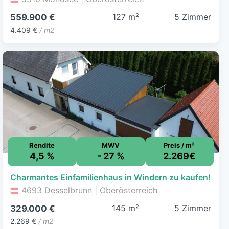
127 m²
5 Zimmer
559.900 €
4.409 €
/ m2
Rendite
MWV
Preis / m²
4,5 %
- 27 %
2.269€
Charmantes Einfamilienhaus in Windern zu kaufen!
4693 Desselbrunn | Oberösterreich
145 m²
5 Zimmer
329.000 €
2.269 €
/ m2