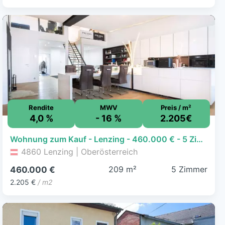
Rendite
MWV
Preis / m²
4,0 %
- 16 %
2.205€
Wohnung zum Kauf - Lenzing - 460.000 € - 5 Zimmer, 208,6 m²
4860 Lenzing | Oberösterreich
209 m²
5 Zimmer
460.000 €
2.205 €
/ m2