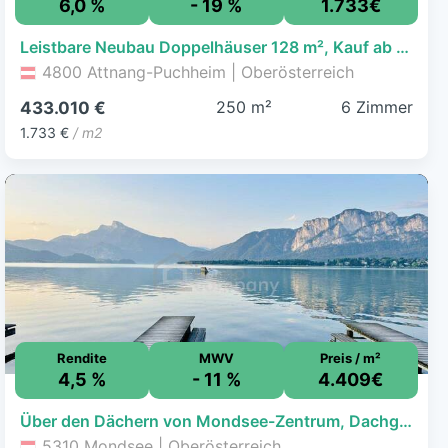
6,0 %
- 19 %
1.733€
Leistbare Neubau Doppelhäuser 128 m², Kauf ab nur € 1.505,- /Monat, hohe Förderung fix 1,5%/10 J., Galerie, Dachterrasse, Eigengarten, Einzelgarage
4800 Attnang-Puchheim | Oberösterreich
250 m²
6 Zimmer
433.010 €
1.733 €
/ m2
Rendite
MWV
Preis / m²
4,5 %
- 11 %
4.409€
Über den Dächern von Mondsee-Zentrum, Dachgeschoßwohnung 127m², 5Zimmer,
5310 Mondsee | Oberösterreich