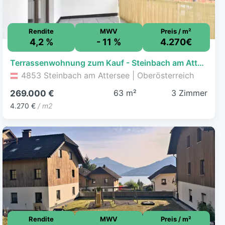
Rendite
MWV
Preis / m²
4,2 %
- 11 %
4.270€
Terrassenwohnung zum Kauf - Steinbach am Attersee - 269.000 € - 3 Zimmer, 63 m², 1. Geschoss
4853 Steinbach am Attersee | Oberösterreich
63 m²
3 Zimmer
269.000 €
4.270 €
/ m2
Rendite
MWV
Preis / m²