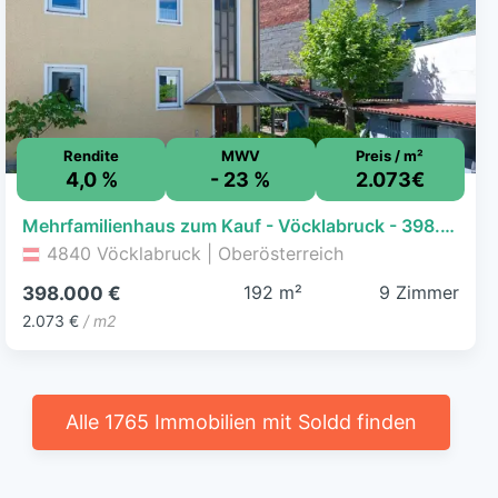
Rendite
MWV
Preis / m²
4,0 %
- 23 %
2.073€
Mehrfamilienhaus zum Kauf - Vöcklabruck - 398.000 € - 9 Zimmer, 192 m², 305 m² Grundstück
4840 Vöcklabruck | Oberösterreich
192 m²
9 Zimmer
398.000 €
2.073 €
/ m2
Alle 1765 Immobilien mit Soldd finden