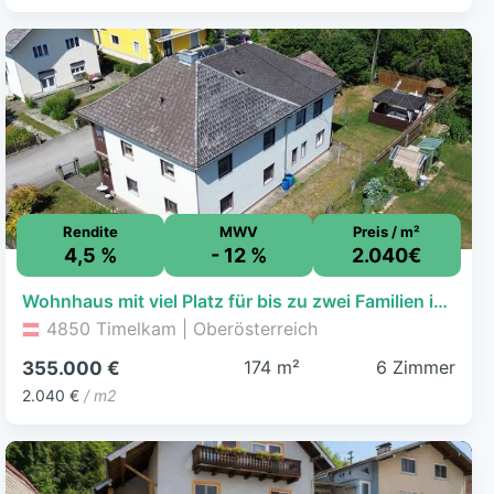
Rendite
MWV
Preis / m²
4,5 %
- 12 %
2.040€
Wohnhaus mit viel Platz für bis zu zwei Familien in sonniger Siedlungslage von Timelkam
4850 Timelkam | Oberösterreich
174 m²
6 Zimmer
355.000 €
2.040 €
/ m2