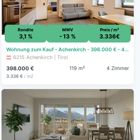
Rendite
MWV
Preis / m²
3,1 %
- 13 %
3.336€
Wohnung zum Kauf - Achenkirch - 398.000 € - 4 Zimmer, 119,3 m², EG
6215 Achenkirch | Tirol
119 m²
4 Zimmer
398.000 €
3.336 €
/ m2