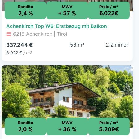
Rendite
MWV
Preis / m²
2,4 %
+ 57 %
6.022€
Achenkirch Top W6: Erstbezug mit Balkon
6215 Achenkirch | Tirol
56 m²
2 Zimmer
337.244 €
6.022 €
/ m2
Rendite
MWV
Preis / m²
2,0 %
+ 36 %
5.209€