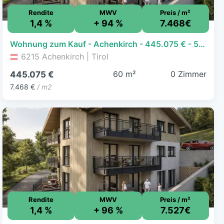
Rendite
MWV
Preis / m²
1,4 %
+ 94 %
7.468€
Wohnung zum Kauf - Achenkirch - 445.075 € - 59,6 m²
6215 Achenkirch | Tirol
60 m²
0 Zimmer
445.075 €
7.468 €
/ m2
Rendite
MWV
Preis / m²
1,4 %
+ 96 %
7.527€