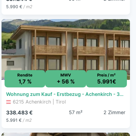
5.990 €
/ m2
Rendite
MWV
Preis / m²
1,7 %
+ 56 %
5.991€
Wohnung zum Kauf - Erstbezug - Achenkirch - 338.483 € - 2 Zimmer, 56,5 m², 1. Geschoss
6215 Achenkirch | Tirol
57 m²
2 Zimmer
338.483 €
5.991 €
/ m2