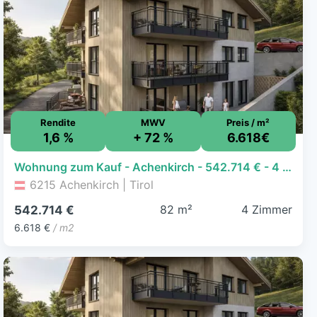
Rendite
MWV
Preis / m²
1,6 %
+ 72 %
6.618€
Wohnung zum Kauf - Achenkirch - 542.714 € - 4 Zimmer, 82 m²
6215 Achenkirch | Tirol
82 m²
4 Zimmer
542.714 €
6.618 €
/ m2