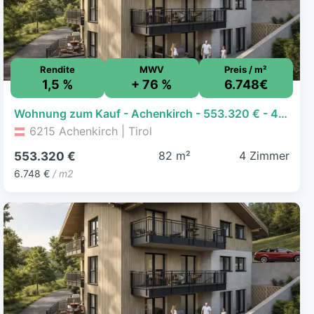
Rendite
MWV
Preis / m²
1,5 %
+ 76 %
6.748€
Wohnung zum Kauf - Achenkirch - 553.320 € - 4 Zimmer, 82 m²
6215 Achenkirch | Tirol
82 m²
4 Zimmer
553.320 €
6.748 €
/ m2