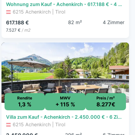
Wohnung zum Kauf - Achenkirch - 617.188 € - 4 Zimmer, 82 m²
6215 Achenkirch | Tirol
82 m²
4 Zimmer
617.188 €
7.527 €
/ m2
Rendite
MWV
Preis / m²
1,3 %
+ 115 %
8.277€
Villa zum Kauf - Achenkirch - 2.450.000 € - 6 Zimmer, 296 m², 1.000 m² Grundstück
6215 Achenkirch | Tirol