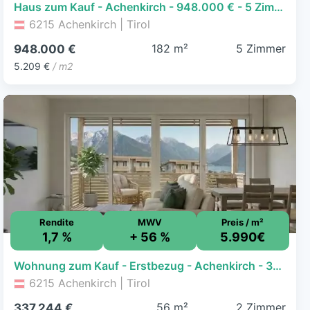
Haus zum Kauf - Achenkirch - 948.000 € - 5 Zimmer, 182 m², 949 m² Grundstück
6215 Achenkirch | Tirol
182 m²
5 Zimmer
948.000 €
5.209 €
/ m2
Rendite
MWV
Preis / m²
1,7 %
+ 56 %
5.990€
Wohnung zum Kauf - Erstbezug - Achenkirch - 337.244 € - 2 Zimmer, 56,3 m², 1. Geschoss
6215 Achenkirch | Tirol
56 m²
2 Zimmer
337.244 €