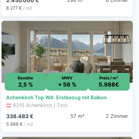
296 m²
6 Zimmer
2.450.000 €
8.277 €
/ m2
Rendite
MWV
Preis / m²
2,5 %
+ 56 %
5.988€
Achenkirch Top W4: Erstbezug mit Balkon
6215 Achenkirch | Tirol
57 m²
2 Zimmer
338.483 €
5.988 €
/ m2