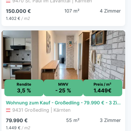
9470 St. Paul im Lavanttal | Kärnten
107 m²
4 Zimmer
150.000 €
1.402 €
/ m2
Rendite
MWV
Preis / m²
3,5 %
- 25 %
1.449€
Wohnung zum Kauf - Großedling - 79.990 € - 3 Zimmer, 55,2 m², 1. Geschoss
9431 Großedling | Kärnten
55 m²
3 Zimmer
79.990 €
1.449 €
/ m2