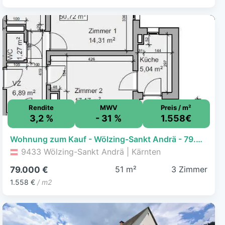
Rendite
MWV
Preis / m²
3,2 %
- 31 %
1.558€
Wohnung zum Kauf - Wölzing-Sankt Andrä - 79.000 € - 3 Zimmer, 50,7 m²
9433 Wölzing-Sankt Andrä | Kärnten
51 m²
3 Zimmer
79.000 €
1.558 €
/ m2