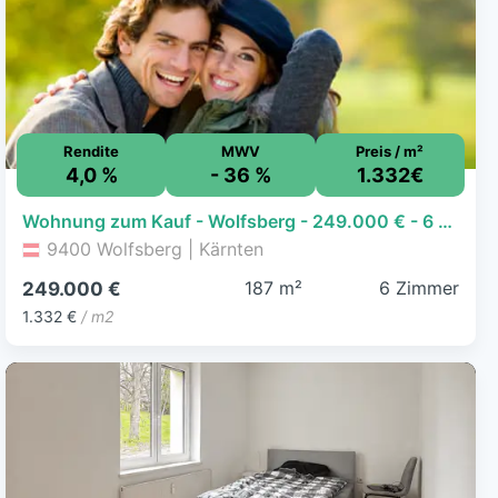
Rendite
MWV
Preis / m²
4,0 %
- 36 %
1.332€
Wohnung zum Kauf - Wolfsberg - 249.000 € - 6 Zimmer, 187 m²
9400 Wolfsberg | Kärnten
187 m²
6 Zimmer
249.000 €
1.332 €
/ m2