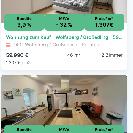
Rendite
MWV
Preis / m²
3,9 %
- 32 %
1.307€
Wohnung zum Kauf - Wolfsberg / Großedling - 59.990 € - 2 Zimmer, 45,9 m², EG
9431 Wolfsberg / Großedling | Kärnten
46 m²
2 Zimmer
59.990 €
1.307 €
/ m2
Rendite
MWV
Preis / m²