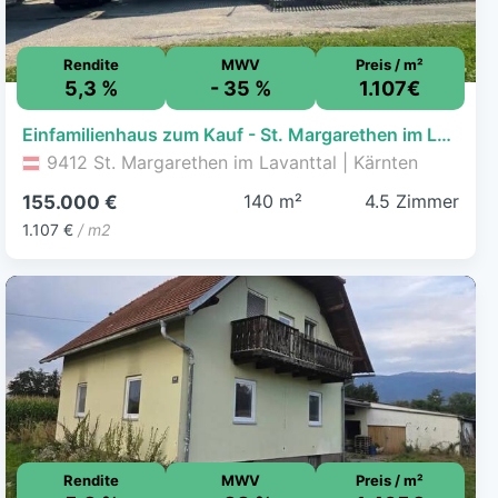
Rendite
MWV
Preis / m²
5,3 %
- 35 %
1.107€
Einfamilienhaus zum Kauf - St. Margarethen im Lavanttal - 155.000 € - 4,5 Zimmer, 140 m², 1.002 m² Grundstück
9412 St. Margarethen im Lavanttal | Kärnten
140 m²
4.5 Zimmer
155.000 €
1.107 €
/ m2
Rendite
MWV
Preis / m²