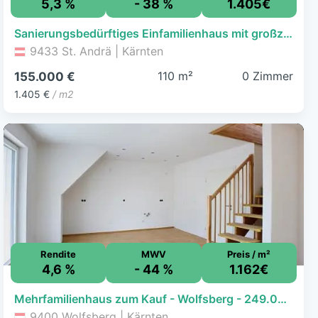
5,3 %
- 38 %
1.405€
Sanierungsbedürftiges Einfamilienhaus mit großzügigem Grundstück in ruhiger Lage in St. Andrä
9433 St. Andrä | Kärnten
110 m²
0 Zimmer
155.000 €
1.405 €
/ m2
Rendite
MWV
Preis / m²
4,6 %
- 44 %
1.162€
Mehrfamilienhaus zum Kauf - Wolfsberg - 249.000 € - 6 Zimmer, 214,2 m², 797,1 m² Grundstück
9400 Wolfsberg | Kärnten