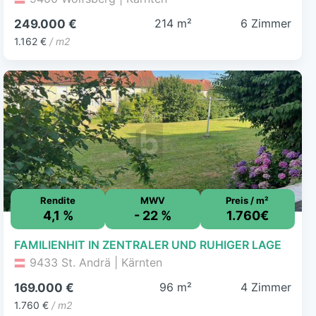
214 m²
6 Zimmer
249.000 €
1.162 €
/ m2
Rendite
MWV
Preis / m²
4,1 %
- 22 %
1.760€
FAMILIENHIT IN ZENTRALER UND RUHIGER LAGE
9433 St. Andrä | Kärnten
96 m²
4 Zimmer
169.000 €
1.760 €
/ m2