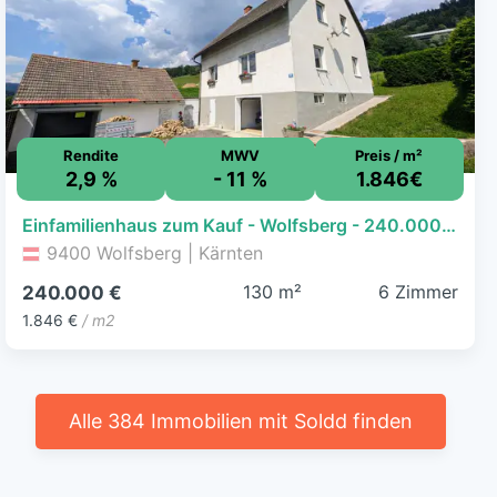
Rendite
MWV
Preis / m²
2,9 %
- 11 %
1.846€
Einfamilienhaus zum Kauf - Wolfsberg - 240.000 € - 6 Zimmer, 130 m², 1.155 m² Grundstück
9400 Wolfsberg | Kärnten
130 m²
6 Zimmer
240.000 €
1.846 €
/ m2
Alle 384 Immobilien mit Soldd finden